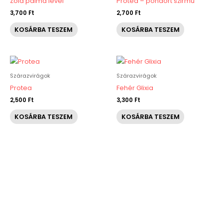
Zöld pálma levél
Protea – pöndört szirmú
3,700
Ft
2,700
Ft
KOSÁRBA TESZEM
KOSÁRBA TESZEM
Szárazvirágok
Szárazvirágok
Protea
Fehér Glixia
2,500
Ft
3,300
Ft
KOSÁRBA TESZEM
KOSÁRBA TESZEM