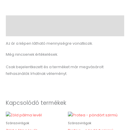
Leírás
Vélemények (0)
Az ár a képen látható mennyiségre vonatkozik.
Még nincsenek értékelések.
Csak bejelentkezett és a terméket már megvásárolt
felhasználók írhatnak véleményt.
Kapcsolódó termékek
Szárazvirágok
Szárazvirágok