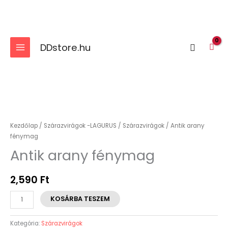
Skip
to
content
DDstore.hu
Search
Antik
arany
fénymag
Kezdőlap
/
Szárazvirágok -LAGURUS
/
Szárazvirágok
/ Antik arany
mennyiség
fénymag
Antik arany fénymag
2,590
Ft
KOSÁRBA TESZEM
Kategória:
Szárazvirágok