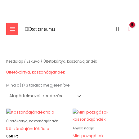
Skip
to
content
DDstore.hu
Search
Kezdőlap
/
Esküvő
/ Ültetőkártya, köszönőajándék
Ültetőkártya, köszönőajándék
Mind a(z) 3 találat megjelenítve
Ültetőkártya, köszönőajándék
Anyák napja
Köszönőajándék fiola
Mini pozsgások
650
Ft