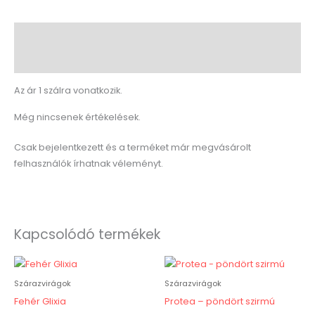
Leírás
Vélemények (0)
Az ár 1 szálra vonatkozik.
Még nincsenek értékelések.
Csak bejelentkezett és a terméket már megvásárolt
felhasználók írhatnak véleményt.
Kapcsolódó termékek
Szárazvirágok
Szárazvirágok
Fehér Glixia
Protea – pöndört szirmú