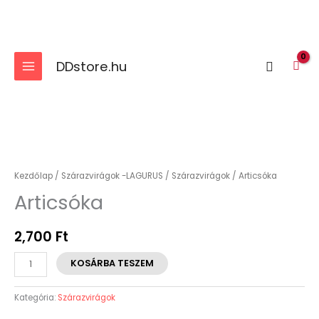
Skip
to
content
DDstore.hu
Search
Articsóka
mennyiség
Kezdőlap
/
Szárazvirágok -LAGURUS
/
Szárazvirágok
/ Articsóka
Articsóka
2,700
Ft
KOSÁRBA TESZEM
Kategória:
Szárazvirágok