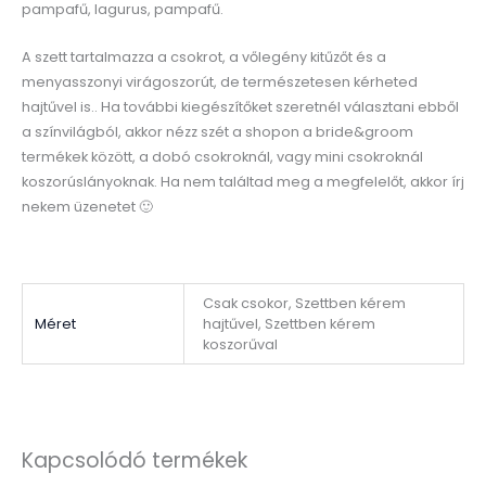
pampafű, lagurus, pampafű.
A szett tartalmazza a csokrot, a vőlegény kitűzőt és a
menyasszonyi virágoszorút, de természetesen kérheted
hajtűvel is.. Ha további kiegészítőket szeretnél választani ebből
a színvilágból, akkor nézz szét a shopon a bride&groom
termékek között, a dobó csokroknál, vagy mini csokroknál
koszorúslányoknak. Ha nem találtad meg a megfelelőt, akkor írj
nekem üzenetet 🙂
Csak csokor, Szettben kérem
Méret
hajtűvel, Szettben kérem
koszorűval
Kapcsolódó termékek