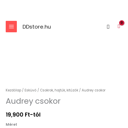
Skip
to
content
DDstore.hu
Search
Audrey
csokor
mennyiség
Kezdőlap
/
Esküvő
/
Csokrok, hajtűk, kitűzők
/ Audrey csokor
Audrey csokor
19,900
Ft
-tól
Méret