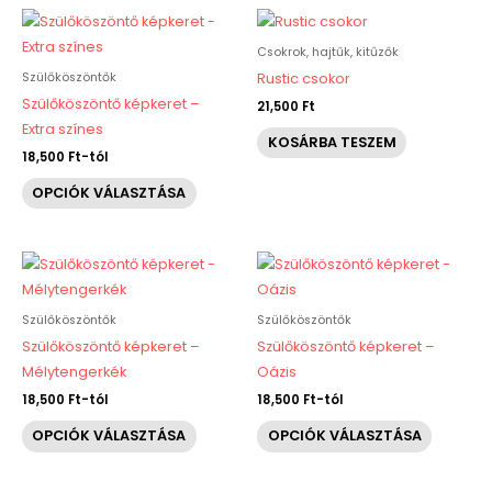
Ennek
a
Csokrok, hajtűk, kitűzők
terméknek
Szülőköszöntők
Rustic csokor
több
Szülőköszöntő képkeret –
21,500
Ft
variációja
Extra színes
KOSÁRBA TESZEM
van.
18,500
Ft
-tól
A
OPCIÓK VÁLASZTÁSA
változatok
a
termékoldalon
Ennek
Ennek
választhatók
a
a
ki
terméknek
termékn
Szülőköszöntők
Szülőköszöntők
több
több
Szülőköszöntő képkeret –
Szülőköszöntő képkeret –
variációja
variáció
Mélytengerkék
Oázis
van.
van.
18,500
Ft
-tól
18,500
Ft
-tól
A
A
OPCIÓK VÁLASZTÁSA
OPCIÓK VÁLASZTÁSA
változatok
változat
a
a
termékoldalon
terméko