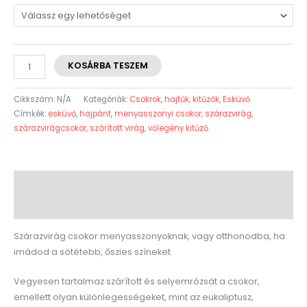
KOSÁRBA TESZEM
Cikkszám:
N/A
Kategóriák:
Csokrok, hajtűk, kitűzők
,
Esküvő
Címkék:
esküvő
,
hajpánt
,
menyasszonyi csokor
,
szárazvirág
,
szárazvirágcsokor
,
szárított virág
,
vőlegény kitűző
Leírás
További információk
Szárazvirág csokor menyasszonyoknak, vagy otthonodba, ha
imádod a sötétebb, őszies színeket.
Vegyesen tartalmaz szárított és selyemrózsát a csokor,
emellett olyan különlegességeket, mint az eukaliptusz,