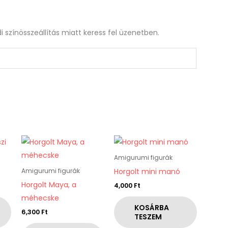
 színösszeállítás miatt keress fel üzenetben.
Amigurumi figurák
Horgolt mini manó
Amigurumi figurák
Horgolt Maya, a
4,000
Ft
méhecske
KOSÁRBA
6,300
Ft
TESZEM