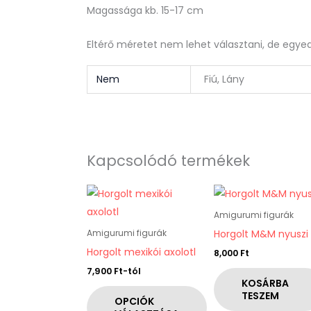
Magassága kb. 15-17 cm
Eltérő méretet nem lehet választani, de egyedi
Nem
Fiú, Lány
Kapcsolódó termékek
Ennek
a
Amigurumi figurák
terméknek
Horgolt M&M nyuszi
Amigurumi figurák
több
Horgolt mexikói axolotl
8,000
Ft
variációja
7,900
Ft
-tól
van.
KOSÁRBA
TESZEM
A
OPCIÓK