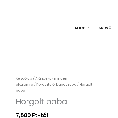
SHOP
ESKÜVŐ
Horgolt
Kezdőlap
/
Ajándékok minden
alkalomra
/
Keresztelő, babaszoba
/ Horgolt
baba
baba
mennyiség
Horgolt baba
7,500
Ft
-tól