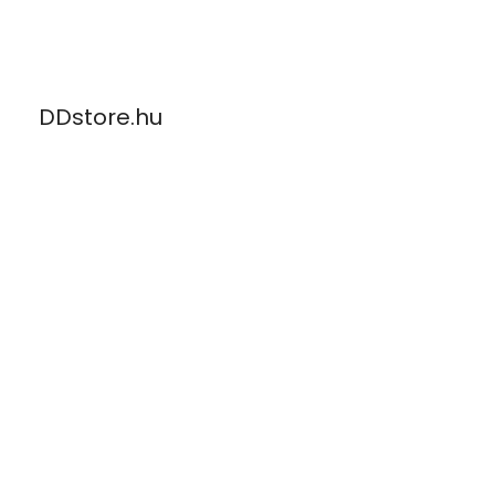
Skip
to
content
DDstore.hu