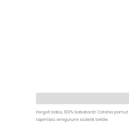
Leírás
További információk
Horgolt baba, 100% bababarát Catania pamut
tapintású amigurumi születik belőle.