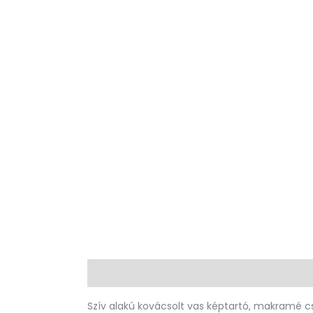
Leírás
További információk
Vélemények 
Szív alakú kovácsolt vas képtartó, makramé cs