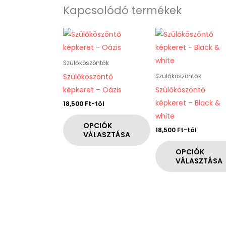
Kapcsolódó termékek
Ennek
Ennek
a
a
terméknek
terméknek
Szülőköszöntők
több
több
Szülőköszöntő
Szülőköszöntők
variációja
variációja
képkeret – Oázis
Szülőköszöntő
van.
van.
képkeret – Black &
18,500
Ft
-tól
A
A
white
változatok
változatok
OPCIÓK
18,500
Ft
-tól
VÁLASZTÁSA
a
a
termékoldalon
termékoldalon
OPCIÓK
VÁLASZTÁSA
választhatók
választhatók
ki
ki