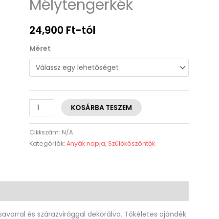
Mélytengerkék
24,900
Ft
-tól
Méret
KOSÁRBA TESZEM
Cikkszám:
N/A
Kategóriák:
Anyák napja
,
Szülőköszöntők
(0)
avarral és szárazvirággal dekorálva. Tökéletes ajándék