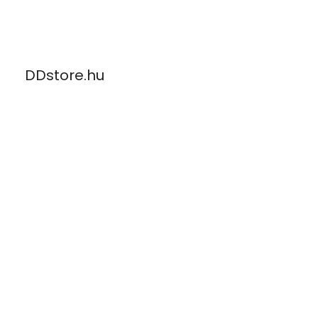
Skip
to
content
DDstore.hu