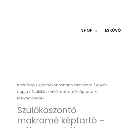
SHOP
ESKÜVŐ
Szülőköszöntő
Kezdőlap
/
Ajándékok minden alkalomra
/
Anyák
napja
/ Szülőköszöntő makramé képtartó –
makramé
Mélytengerkék
képtartó
Szülőköszöntő
-
Mélytengerkék
makramé képtartó –
mennyiség