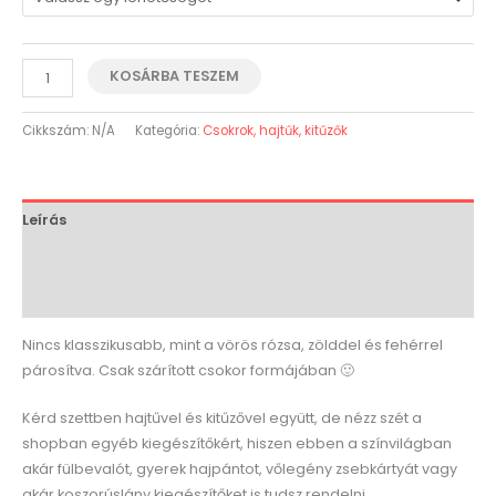
KOSÁRBA TESZEM
Cikkszám:
N/A
Kategória:
Csokrok, hajtűk, kitűzők
Leírás
További információk
Vélemények (0)
Nincs klasszikusabb, mint a vörös rózsa, zölddel és fehérrel
párosítva. Csak szárított csokor formájában 🙂
Kérd szettben hajtűvel és kitűzővel együtt, de nézz szét a
shopban egyéb kiegészítőkért, hiszen ebben a színvilágban
akár fülbevalót, gyerek hajpántot, vőlegény zsebkártyát vagy
akár koszorúslány kiegészítőket is tudsz rendelni.