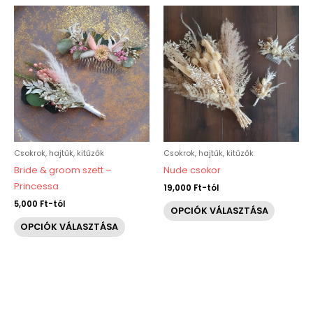
Ennek
Ennek
a
a
terméknek
termékn
több
több
variációja
variáció
van.
van.
A
A
változatok
változat
a
a
Csokrok, hajtűk, kitűzők
Csokrok, hajtűk, kitűzők
termékoldalon
terméko
Bride & groom szett –
Nude csokor
választhatók
választh
Princessa
19,000
Ft
-tól
ki
ki
5,000
Ft
-tól
OPCIÓK VÁLASZTÁSA
OPCIÓK VÁLASZTÁSA