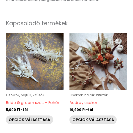
Kapcsolódó termékek
Ennek
Ennek
a
a
terméknek
termékn
több
több
variációja
variáció
van.
van.
A
A
változatok
változat
a
a
Csokrok, hajtűk, kitűzők
Csokrok, hajtűk, kitűzők
termékoldalon
terméko
Bride & groom szett – Fehér
Audrey csokor
választhatók
választh
5,000
Ft
-tól
19,900
Ft
-tól
ki
ki
OPCIÓK VÁLASZTÁSA
OPCIÓK VÁLASZTÁSA