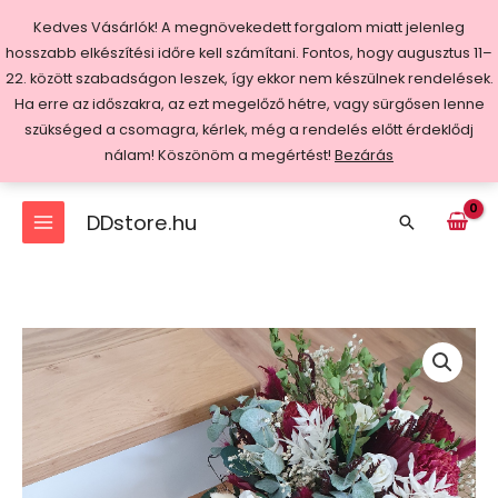
Skip
Kedves Vásárlók! A megnövekedett forgalom miatt jelenleg
to
hosszabb elkészítési időre kell számítani. Fontos, hogy augusztus 11–
content
22. között szabadságon leszek, így ekkor nem készülnek rendelések.
Ha erre az időszakra, az ezt megelőző hétre, vagy sürgősen lenne
szükséged a csomagra, kérlek, még a rendelés előtt érdeklődj
nálam! Köszönöm a megértést!
Bezárás
DDstore.hu
Search
Bordó
csokor
mennyiség