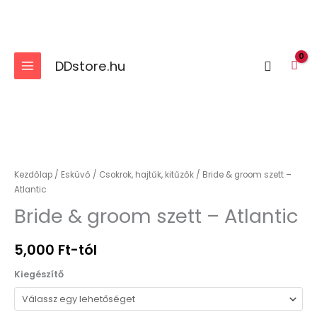
Skip
to
content
DDstore.hu
Search
Bride
&
groom
Kezdőlap
/
Esküvő
/
Csokrok, hajtűk, kitűzők
/ Bride & groom szett –
szett
Atlantic
-
Bride & groom szett – Atlantic
Atlantic
mennyiség
5,000
Ft
-tól
Kiegészítő