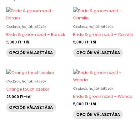
Ennek
Ennek
a
a
terméknek
termékn
Csokrok, hajtűk, kitűzők
Csokrok, hajtűk, kitűzők
több
több
Bride & groom szett – Barack
Bride & groom szett – Camille
variációja
variáció
5,000
Ft
-tól
5,000
Ft
-tól
van.
van.
OPCIÓK VÁLASZTÁSA
OPCIÓK VÁLASZTÁSA
A
A
változatok
változat
a
a
Ennek
Ennek
termékoldalon
terméko
a
a
Csokrok, hajtűk, kitűzők
választhatók
választh
terméknek
termékn
Csokrok, hajtűk, kitűzők
Orange touch csokor
ki
ki
több
több
Bride & groom szett – Wanda
25,000
Ft
-tól
variációja
variáció
5,000
Ft
-tól
OPCIÓK VÁLASZTÁSA
van.
van.
OPCIÓK VÁLASZTÁSA
A
A
változatok
változat
a
a
termékoldalon
terméko