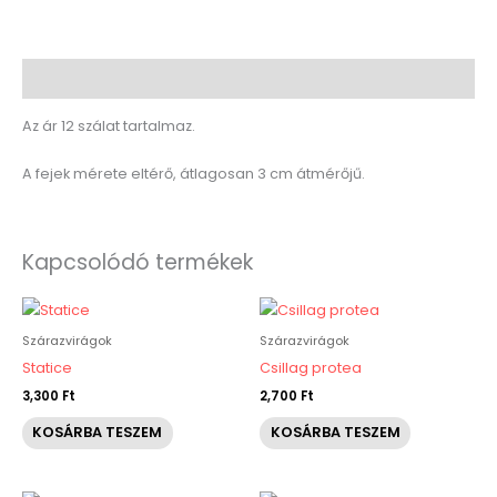
Leírás
Az ár 12 szálat tartalmaz.
A fejek mérete eltérő, átlagosan 3 cm átmérőjű.
Kapcsolódó termékek
Szárazvirágok
Szárazvirágok
Statice
Csillag protea
3,300
Ft
2,700
Ft
KOSÁRBA TESZEM
KOSÁRBA TESZEM