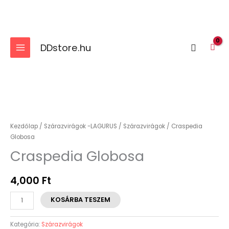
Skip
to
content
DDstore.hu
Search
Craspedia
Globosa
mennyiség
Kezdőlap
/
Szárazvirágok -LAGURUS
/
Szárazvirágok
/ Craspedia
Globosa
Craspedia Globosa
4,000
Ft
KOSÁRBA TESZEM
Kategória:
Szárazvirágok