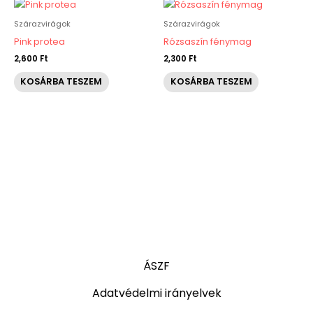
Szárazvirágok
Szárazvirágok
Pink protea
Rózsaszín fénymag
2,600
Ft
2,300
Ft
KOSÁRBA TESZEM
KOSÁRBA TESZEM
ÁSZF
Adatvédelmi irányelvek