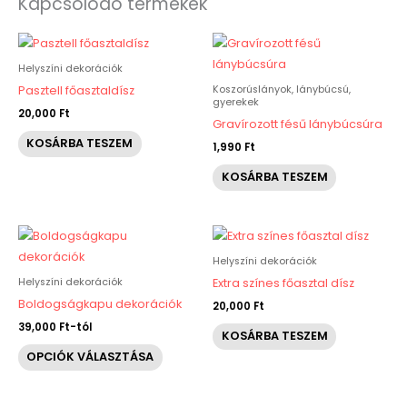
Kapcsolódó termékek
Helyszíni dekorációk
Koszorúslányok, lánybúcsú,
Pasztell főasztaldísz
gyerekek
20,000
Ft
Gravírozott fésű lánybúcsúra
KOSÁRBA TESZEM
1,990
Ft
KOSÁRBA TESZEM
Ennek
a
Helyszíni dekorációk
terméknek
Helyszíni dekorációk
Extra színes főasztal dísz
több
Boldogságkapu dekorációk
20,000
Ft
variációja
39,000
Ft
-tól
KOSÁRBA TESZEM
van.
OPCIÓK VÁLASZTÁSA
A
változatok
a