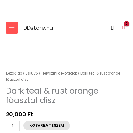
Skip
to
content
DDstore.hu
Search
Dark
teal
&
Kezdőlap
/
Esküvő
/
Helyszíni dekorációk
/ Dark teal & rust orange
rust
főasztal dísz
orange
Dark teal & rust orange
főasztal
főasztal dísz
dísz
mennyiség
20,000
Ft
KOSÁRBA TESZEM