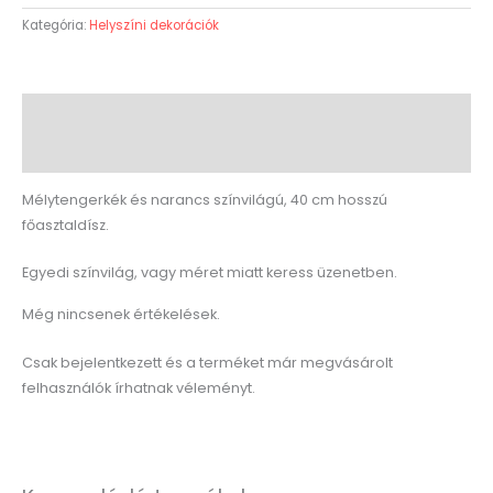
Kategória:
Helyszíni dekorációk
Leírás
Vélemények (0)
Mélytengerkék és narancs színvilágú, 40 cm hosszú
főasztaldísz.
Egyedi színvilág, vagy méret miatt keress üzenetben.
Még nincsenek értékelések.
Csak bejelentkezett és a terméket már megvásárolt
felhasználók írhatnak véleményt.