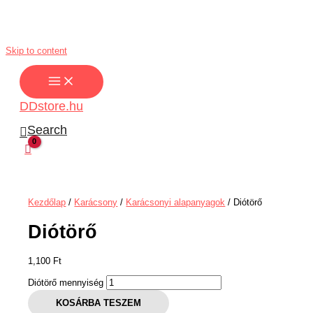
Skip to content
DDstore.hu
Search
Kezdőlap
/
Karácsony
/
Karácsonyi alapanyagok
/ Diótörő
Diótörő
1,100
Ft
Diótörő mennyiség
KOSÁRBA TESZEM