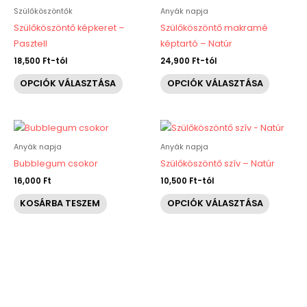
terméknek
termékn
Szülőköszöntők
Anyák napja
több
több
Szülőköszöntő képkeret –
Szülőköszöntő makramé
variációja
variáció
Pasztell
képtartó – Natúr
van.
van.
18,500
Ft
-tól
24,900
Ft
-tól
A
A
OPCIÓK VÁLASZTÁSA
OPCIÓK VÁLASZTÁSA
változatok
változat
a
a
termékoldalon
terméko
Ennek
választhatók
választh
a
Anyák napja
Anyák napja
ki
ki
termékn
Bubblegum csokor
Szülőköszöntő szív – Natúr
több
16,000
Ft
10,500
Ft
-tól
variáció
KOSÁRBA TESZEM
OPCIÓK VÁLASZTÁSA
van.
A
változat
a
terméko
választh
ki