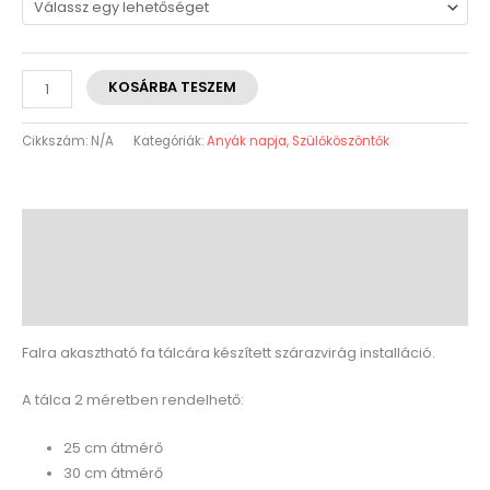
KOSÁRBA TESZEM
Cikkszám:
N/A
Kategóriák:
Anyák napja
,
Szülőköszöntők
Leírás
További információk
Vélemények (0)
Falra akasztható fa tálcára készített szárazvirág installáció.
A tálca 2 méretben rendelhető:
25 cm átmérő
30 cm átmérő