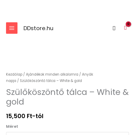
Skip
to
content
DDstore.hu
Search
Szülőköszöntő
tálca
-
Kezdőlap
/
Ajándékok minden alkalomra
/
Anyák
White
napja
/ Szülőköszöntő tálca – White & gold
&
Szülőköszöntő tálca – White &
gold
gold
mennyiség
15,500
Ft
-tól
Méret