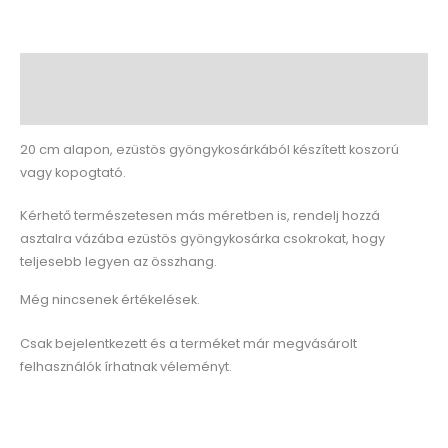
Leírás
Vélemények (0)
20 cm alapon, ezüstös gyöngykosárkából készített koszorú
vagy kopogtató.
Kérhető természetesen más méretben is, rendelj hozzá
asztalra vázába ezüstös gyöngykosárka csokrokat, hogy
teljesebb legyen az összhang.
Még nincsenek értékelések.
Csak bejelentkezett és a terméket már megvásárolt
felhasználók írhatnak véleményt.