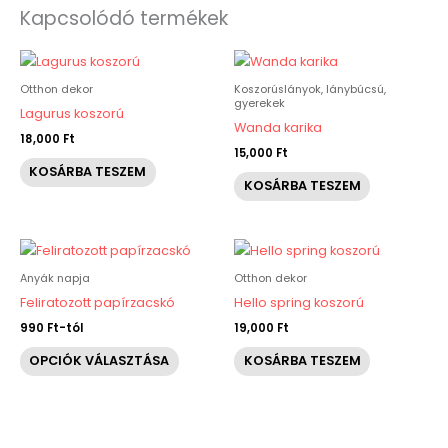
Kapcsolódó termékek
Otthon dekor
Koszorúslányok, lánybúcsú,
gyerekek
Lagurus koszorú
Wanda karika
18,000
Ft
15,000
Ft
KOSÁRBA TESZEM
KOSÁRBA TESZEM
Ennek
a
Anyák napja
Otthon dekor
terméknek
Feliratozott papírzacskó
Hello spring koszorú
több
990
Ft
-tól
19,000
Ft
variációja
OPCIÓK VÁLASZTÁSA
KOSÁRBA TESZEM
van.
A
változatok
a