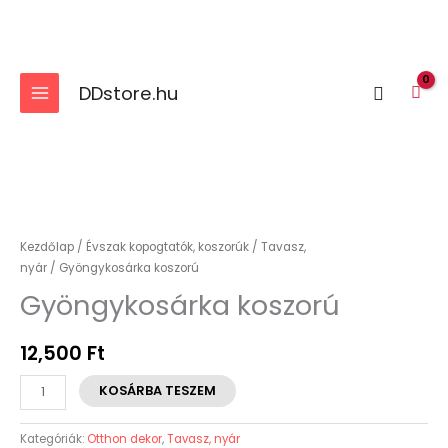
Skip
to
content
DDstore.hu
Search
Gyöngykosárka
koszorú
mennyiség
Kezdőlap
/
Évszak kopogtatók, koszorúk
/
Tavasz,
nyár
/ Gyöngykosárka koszorú
Gyöngykosárka koszorú
12,500
Ft
KOSÁRBA TESZEM
Kategóriák:
Otthon dekor
,
Tavasz, nyár