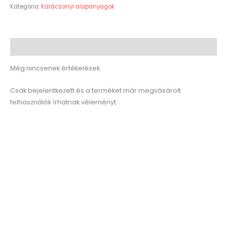
Kategória:
Karácsonyi alapanyagok
Vélemények (0)
Még nincsenek értékelések.
Csak bejelentkezett és a terméket már megvásárolt
felhasználók írhatnak véleményt.