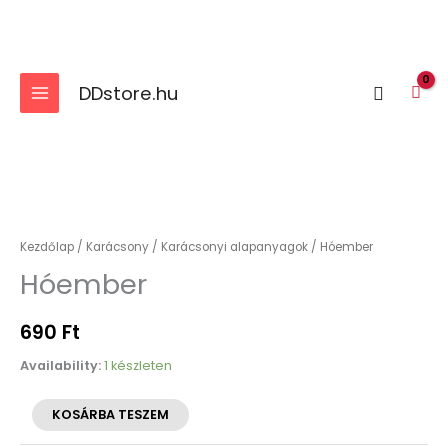
Skip
to
content
DDstore.hu
Search
Hóember
mennyiség
Kezdőlap
/
Karácsony
/
Karácsonyi alapanyagok
/ Hóember
Hóember
690
Ft
Availability:
1 készleten
KOSÁRBA TESZEM