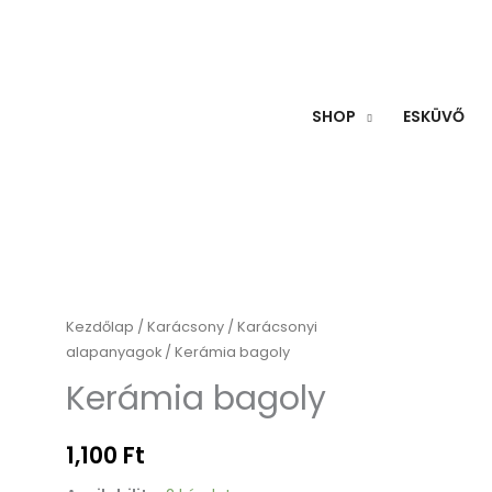
SHOP
ESKÜVŐ
Kerámia
Kezdőlap
/
Karácsony
/
Karácsonyi
alapanyagok
/ Kerámia bagoly
bagoly
mennyiség
Kerámia bagoly
1,100
Ft