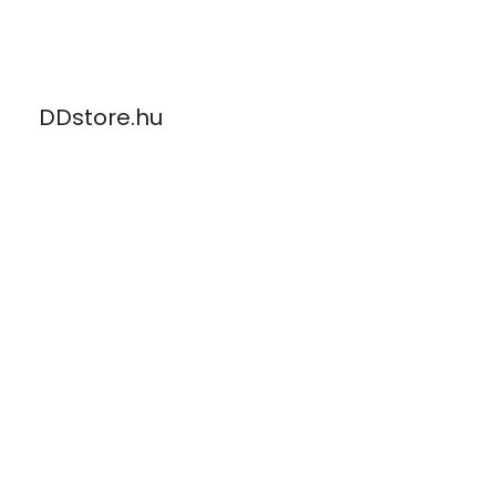
Skip
to
content
DDstore.hu