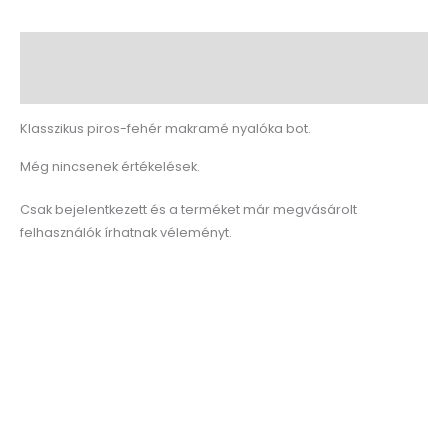
Leírás
Vélemények (0)
Klasszikus piros-fehér makramé nyalóka bot.
Még nincsenek értékelések.
Csak bejelentkezett és a terméket már megvásárolt
felhasználók írhatnak véleményt.