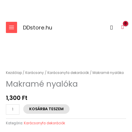
Skip
to
content
DDstore.hu
Search
Makramé
nyalóka
mennyiség
Kezdőlap
/
Karácsony
/
Karácsonyfa dekorációk
/ Makramé nyalóka
Makramé nyalóka
1,300
Ft
KOSÁRBA TESZEM
Kategória:
Karácsonyfa dekorációk