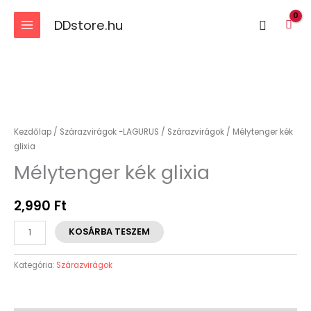
Skip
DDstore.hu
Search
to
content
Mélytenger
kék
glixia
Kezdőlap
/
Szárazvirágok -LAGURUS
/
Szárazvirágok
/ Mélytenger kék
mennyiség
glixia
Mélytenger kék glixia
2,990
Ft
KOSÁRBA TESZEM
Kategória:
Szárazvirágok