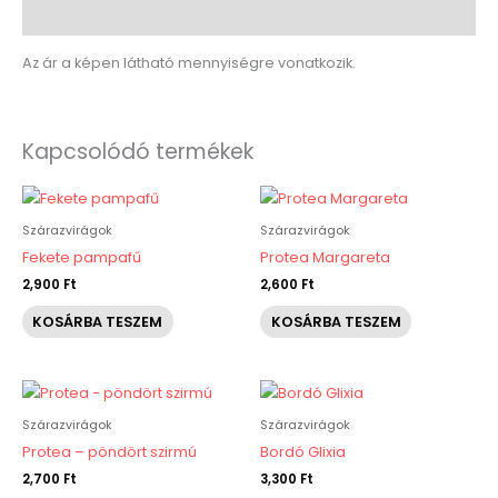
Leírás
Az ár a képen látható mennyiségre vonatkozik.
Kapcsolódó termékek
Szárazvirágok
Szárazvirágok
Fekete pampafű
Protea Margareta
2,900
Ft
2,600
Ft
KOSÁRBA TESZEM
KOSÁRBA TESZEM
Szárazvirágok
Szárazvirágok
Protea – pöndört szirmú
Bordó Glixia
2,700
Ft
3,300
Ft