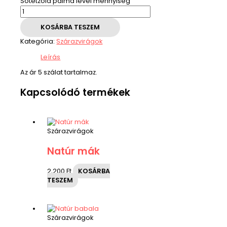
Sötétzöld pálma levél mennyiség
KOSÁRBA TESZEM
Kategória:
Szárazvirágok
Leírás
Az ár 5 szálat tartalmaz.
Kapcsolódó termékek
Szárazvirágok
Natúr mák
2,200
Ft
KOSÁRBA
TESZEM
Szárazvirágok