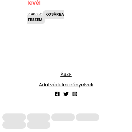
levél
2,900
Ft
KOSÁRBA
TESZEM
ÁSZF
Adatvédelmi irányelvek