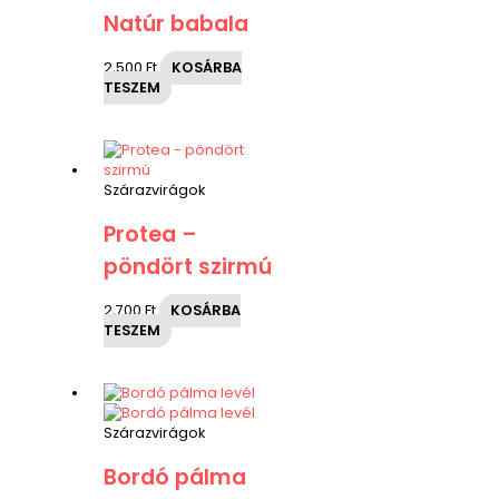
Natúr babala
2,500
Ft
KOSÁRBA
TESZEM
Szárazvirágok
Protea –
pöndört szirmú
2,700
Ft
KOSÁRBA
TESZEM
Szárazvirágok
Bordó pálma