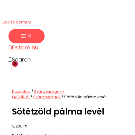
Skip to content
DDstore.hu
Search
Kezdőlap
/
Szárazvirágok -
LAGURUS
/
Szárazvirágok
/ Sötétzöld pálma levél
Sötétzöld pálma levél
3,200
Ft