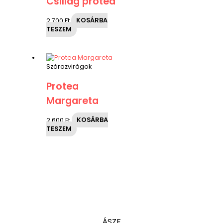
Csillag protea
2,700
Ft
KOSÁRBA
TESZEM
Szárazvirágok
Protea
Margareta
2,600
Ft
KOSÁRBA
TESZEM
ÁSZF