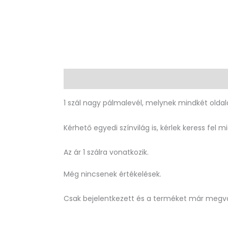
Leírás
Vélemények (0)
1 szál nagy pálmalevél, melynek mindkét olda
Kérhető egyedi színvilág is, kérlek keress fel 
Az ár 1 szálra vonatkozik.
Még nincsenek értékelések.
Csak bejelentkezett és a terméket már megvá