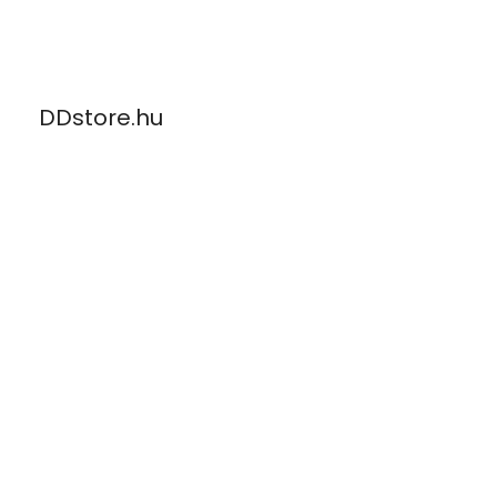
Skip
to
content
DDstore.hu