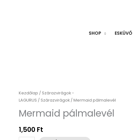
SHOP
ESKÜVŐ
Mermaid
Kezdőlap
/
Szárazvirágok -
LAGURUS
/
Szárazvirágok
/ Mermaid pálmalevél
pálmalevél
mennyiség
Mermaid pálmalevél
1,500
Ft