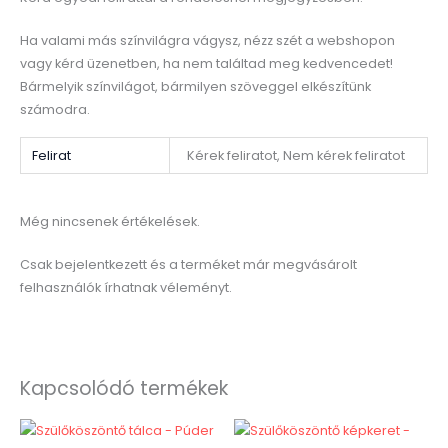
Ha valami más színvilágra vágysz, nézz szét a webshopon
vagy kérd üzenetben, ha nem találtad meg kedvencedet!
Bármelyik színvilágot, bármilyen szöveggel elkészítünk
számodra.
Felirat
Kérek feliratot, Nem kérek feliratot
Még nincsenek értékelések.
Csak bejelentkezett és a terméket már megvásárolt
felhasználók írhatnak véleményt.
Kapcsolódó termékek
Ennek
Ennek