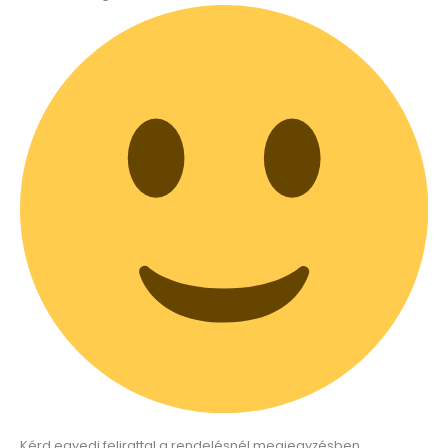
Kérd egyedi felirattal a rendelésnél megjegyzésben.