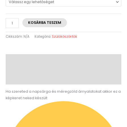
KOSÁRBA TESZEM
Cikkszám:
N/A
Kategória:
Szülőköszöntők
Leírás
További információk
Vélemények (0)
Ha szereted a napsárga és méregzöld árnyalatokat akkor ez a
képkeret neked készült