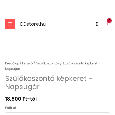
Skip
to
content
DDstore.hu
Search
Szülőköszöntő
képkeret
-
Kezdőlap
/
Esküvő
/
Szülőköszöntők
/ Szülőköszöntő képkeret –
Napsugár
Napsugár
mennyiség
Szülőköszöntő képkeret –
Napsugár
18,500
Ft
-tól
Felirat