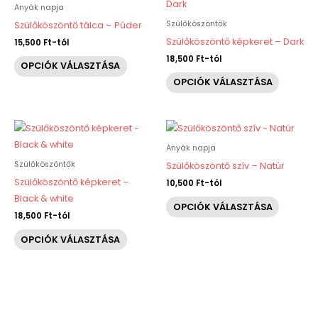
a
a
Anyák napja
terméknek
termékn
Szülőköszöntők
Szülőköszöntő tálca – Púder
több
több
Szülőköszöntő képkeret – Dark
15,500
Ft
-tól
variációja
variáció
18,500
Ft
-tól
OPCIÓK VÁLASZTÁSA
van.
van.
OPCIÓK VÁLASZTÁSA
A
A
változatok
változat
a
a
Ennek
Ennek
termékoldalon
terméko
a
a
Anyák napja
választhatók
választh
terméknek
termékn
Szülőköszöntők
Szülőköszöntő szív – Natúr
ki
ki
több
több
Szülőköszöntő képkeret –
10,500
Ft
-tól
variációja
variáció
Black & white
OPCIÓK VÁLASZTÁSA
van.
van.
18,500
Ft
-tól
A
A
OPCIÓK VÁLASZTÁSA
változatok
változat
a
a
termékoldalon
terméko
választhatók
választh
ki
ki