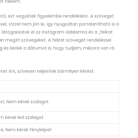
 át nekem.
tő, ezt vegyétek figyelembe rendeléskor. A szöveget
éssel, vízzel nem jön le, így nyugodtan portalanítható is a
, látogassatok el az instagram oldalamra és a „felirat
ban megírt szövegeket. A felirat szövegét rendeléssel
 és kérlek a dátumot is, hogy tudjam, mikorra van rá
et írni, szívesen teljesítek bármilyen kérést.
ést, Nem kérek szalagot
em kérek led szalagot
re, Nem kérek fényképet