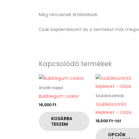
Még nincsenek értékelések.
Csak bejelentkezett és a terméket már megvá
Kapcsolódó termékek
Ennek
a
Anyák napja
terméknek
Bubblegum csokor
Szülőköszöntők
több
Szülőköszöntő
16,000
Ft
variációja
képkeret – Oázis
van.
KOSÁRBA
18,500
Ft
-tól
TESZEM
A
változatok
OPCIÓK