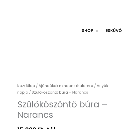
SHOP
ESKÜVŐ
Szülőköszöntő
Kezdőlap
/
Ajándékok minden alkalomra
/
Anyák
napja
/ Szülőköszöntő búra – Narancs
búra
-
Szülőköszöntő búra –
Narancs
Narancs
mennyiség