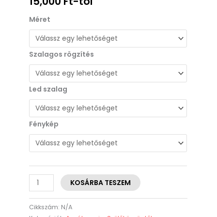
15,000
Ft
-tól
Méret
Szalagos rögzítés
Led szalag
Fénykép
KOSÁRBA TESZEM
Cikkszám:
N/A