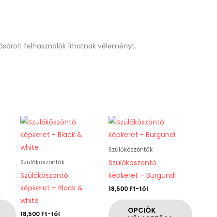
sárolt felhasználók írhatnak véleményt.
Ennek
Ennek
a
a
terméknek
terméknek
Szülőköszöntők
több
több
Szülőköszöntő
Szülőköszöntők
variációja
variációja
Szülőköszöntő
képkeret – Burgundi
van.
van.
képkeret – Black &
18,500
Ft
-tól
A
A
white
változatok
változatok
OPCIÓK
18,500
Ft
-tól