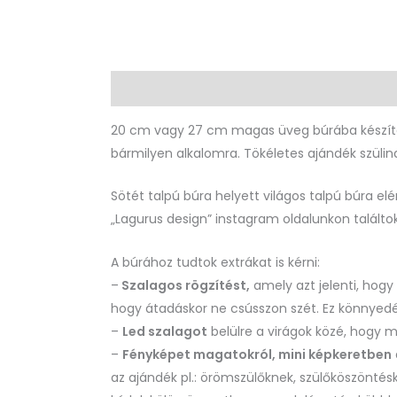
Leírás
További információk
Vélemények 
20 cm vagy 27 cm magas üveg búrába készített 
bármilyen alkalomra. Tökéletes ajándék szülin
Sötét talpú búra helyett világos talpú búra elé
„Lagurus design” instagram oldalunkon találtok
A búrához tudtok extrákat is kérni:
–
Szalagos rögzítést,
amely azt jelenti, hogy
hogy átadáskor ne csússzon szét. Ez könnyedén
–
Led szalagot
belülre a virágok közé, hogy
–
Fényképet magatokról, mini képkeretben
az ajándék pl.: örömszülőknek, szülőköszöntés