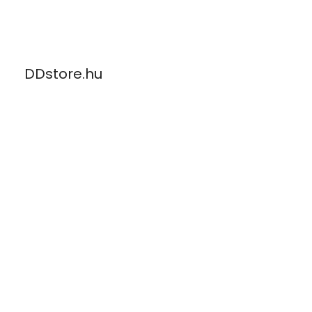
Skip
to
content
DDstore.hu