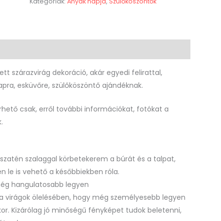
Kategóriák:
Anyák napja
,
Szülőköszöntők
(0)
szárazvirág dekoráció, akár egyedi felirattal,
apra, esküvőre, szülőköszöntő ajándéknak.
rhető csak, erről további információkat, fotókat a
.
 szatén szalaggal körbetekerem a búrát és a talpat,
 le is vehető a későbbiekben róla.
 még hangulatosabb legyen
a virágok ölelésében, hogy még személyesebb legyen
kor. Kizárólag jó minőségű fényképet tudok beletenni,