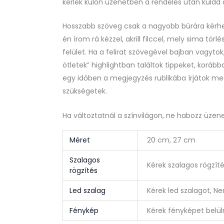
kérlek külön üzenetben a rendelés után küldd
Hosszabb szöveg csak a nagyobb búrára kérhe
én írom rá kézzel, akrill filccel, mely sima törl
felület. Ha a felirat szövegével bajban vagytok
ötletek” highlightban találtok tippeket, koráb
egy időben a megjegyzés rublikába írjátok meg
szükségetek.
Ha változtatnál a színvilágon, ne habozz üzenet
Méret
20 cm, 27 cm
Szalagos
Kérek szalagos rögzít
rögzítés
Led szalag
Kérek led szalagot, N
Fénykép
Kérek fényképet belül