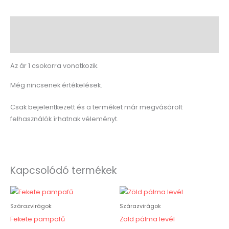
Leírás
Vélemények (0)
Az ár 1 csokorra vonatkozik.
Még nincsenek értékelések.
Csak bejelentkezett és a terméket már megvásárolt
felhasználók írhatnak véleményt.
Kapcsolódó termékek
Szárazvirágok
Szárazvirágok
Fekete pampafű
Zöld pálma levél