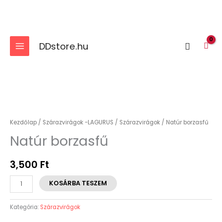
Skip
to
content
DDstore.hu
Search
Natúr
borzasfű
mennyiség
Kezdőlap
/
Szárazvirágok -LAGURUS
/
Szárazvirágok
/ Natúr borzasfű
Natúr borzasfű
3,500
Ft
KOSÁRBA TESZEM
Kategória:
Szárazvirágok