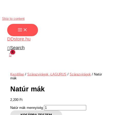
Skip to content
DDstore.hu
Search
Kezdőlap
/
Szárazvirágok -LAGURUS
/
Szárazvirágok
/ Natúr
mák
Natúr mák
2,200
Ft
Natúr mák mennyiség