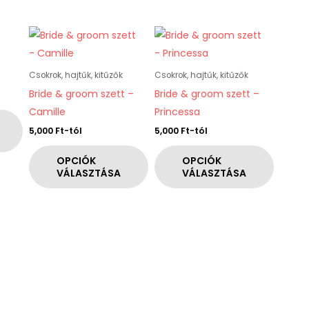
Ennek
Ennek
a
a
terméknek
terméknek
Csokrok, hajtűk, kitűzők
Csokrok, hajtűk, kitűzők
több
több
Bride & groom szett –
Bride & groom szett –
variációja
variációja
Camille
Princessa
van.
van.
5,000
Ft
-tól
5,000
Ft
-tól
A
A
változatok
változatok
OPCIÓK
OPCIÓK
VÁLASZTÁSA
VÁLASZTÁSA
a
a
termékoldalon
termékoldalon
választhatók
választhatók
ki
ki