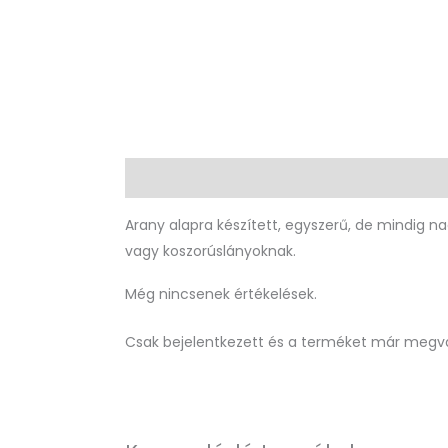
Leírás
Vélemények (0)
Arany alapra készített, egyszerű, de mindig n
vagy koszorúslányoknak.
Még nincsenek értékelések.
Csak bejelentkezett és a terméket már megvá