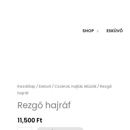
SHOP
ESKÜVŐ
Rezgő
Kezdőlap
/
Esküvő
/
Csokrok, hajtűk, kitűzők
/ Rezgő
hajráf
hajráf
mennyiség
Rezgő hajráf
11,500
Ft