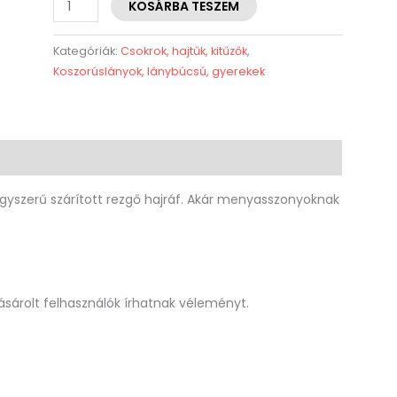
KOSÁRBA TESZEM
Kategóriák:
Csokrok, hajtűk, kitűzők
,
Koszorúslányok, lánybúcsú, gyerekek
agyszerű szárított rezgő hajráf. Akár menyasszonyoknak
sárolt felhasználók írhatnak véleményt.