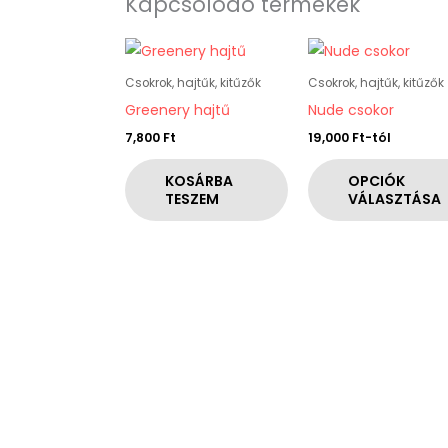
Kapcsolódó termékek
Ennek
a
Csokrok, hajtűk, kitűzők
Csokrok, hajtűk, kitűzők
terméknek
Greenery hajtű
Nude csokor
több
7,800
Ft
19,000
Ft
-tól
variációja
van.
KOSÁRBA
OPCIÓK
TESZEM
VÁLASZTÁSA
A
változatok
a
termékoldalon
választhatók
ki