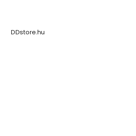
Skip
to
content
DDstore.hu