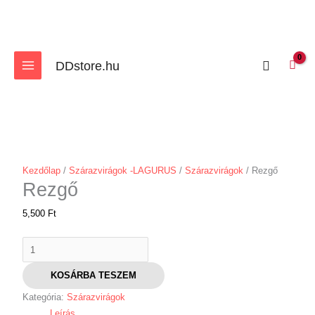
Skip
to
content
Search
DDstore.hu
Rezgő
mennyiség
Kezdőlap
/
Szárazvirágok -LAGURUS
/
Szárazvirágok
/ Rezgő
Rezgő
5,500
Ft
KOSÁRBA TESZEM
Kategória:
Szárazvirágok
Leírás