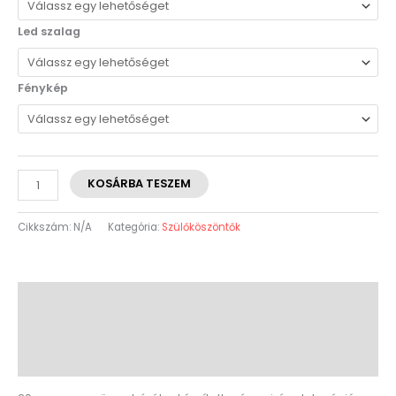
Led szalag
Fénykép
KOSÁRBA TESZEM
Cikkszám:
N/A
Kategória:
Szülőköszöntők
Leírás
További információk
Vélemények (0)