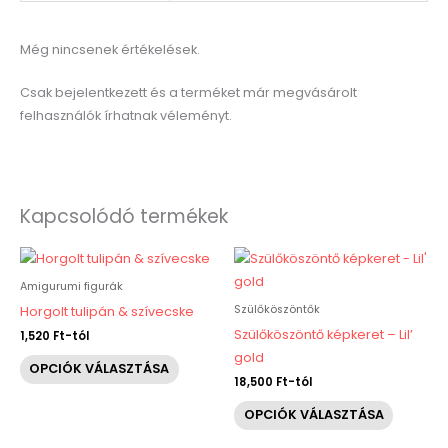
Még nincsenek értékelések.
Csak bejelentkezett és a terméket már megvásárolt
felhasználók írhatnak véleményt.
Kapcsolódó termékek
Ennek
Ennek
a
a
Amigurumi figurák
terméknek
termékn
Szülőköszöntők
Horgolt tulipán & szívecske
több
több
Szülőköszöntő képkeret – Lil’
1,520
Ft
-tól
variációja
variáció
gold
OPCIÓK VÁLASZTÁSA
van.
van.
18,500
Ft
-tól
A
A
OPCIÓK VÁLASZTÁSA
változatok
változat
a
a