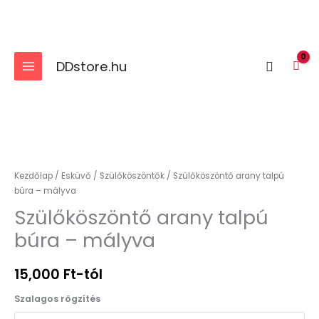
Skip
to
content
DDstore.hu
Search
Szülőköszöntő
arany
talpú
Kezdőlap
/
Esküvő
/
Szülőköszöntők
/ Szülőköszöntő arany talpú
búra
búra – mályva
-
Szülőköszöntő arany talpú
mályva
búra – mályva
mennyiség
15,000
Ft
-tól
Szalagos rögzítés