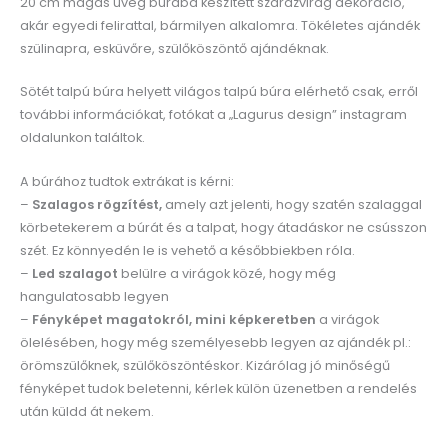
20 cm magas üveg búrába készített szárazvirág dekoráció,
akár egyedi felirattal, bármilyen alkalomra. Tökéletes ajándék
szülinapra, esküvőre, szülőköszöntő ajándéknak.
Sötét talpú búra helyett világos talpú búra elérhető csak, erről
további információkat, fotókat a „Lagurus design” instagram
oldalunkon találtok.
A búrához tudtok extrákat is kérni:
–
Szalagos rögzítést,
amely azt jelenti, hogy szatén szalaggal
körbetekerem a búrát és a talpat, hogy átadáskor ne csússzon
szét. Ez könnyedén le is vehető a későbbiekben róla.
–
Led szalagot
belülre a virágok közé, hogy még
hangulatosabb legyen
–
Fényképet magatokról, mini képkeretben
a virágok
ölelésében, hogy még személyesebb legyen az ajándék pl.:
örömszülőknek, szülőköszöntéskor. Kizárólag jó minőségű
fényképet tudok beletenni, kérlek külön üzenetben a rendelés
után küldd át nekem.