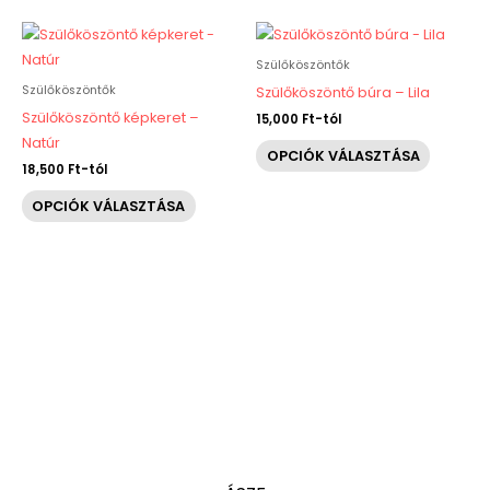
termékoldalon
terméko
Ennek
Ennek
választhatók
választh
a
a
Szülőköszöntők
ki
ki
terméknek
termékn
Szülőköszöntők
Szülőköszöntő búra – Lila
több
több
Szülőköszöntő képkeret –
15,000
Ft
-tól
variációja
variáció
Natúr
OPCIÓK VÁLASZTÁSA
van.
van.
18,500
Ft
-tól
A
A
OPCIÓK VÁLASZTÁSA
változatok
változat
a
a
termékoldalon
terméko
választhatók
választh
ki
ki