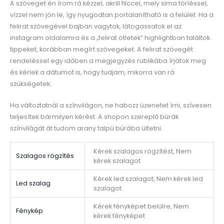
A szöveget én írom rá kézzel, akrill filccel, mely sima törléssel,
vízzel nem jön le, így nyugodtan portalanítható is a felület. Ha a
felirat szövegével bajban vagytok, látogassatok el az
instagram oldalamra és a „felirat ötletek” highlightban találtok
tippeket, korábban megírt szövegeket. A felirat szövegét
rendeléssel egy időben a megjegyzés rublikába írjátok meg
és kérlek a dátumot is, hogy tudjam, mikorra van rá
szükségetek.
Ha változtatnál a színvilágon, ne habozz üzenetet írni, szívesen
teljesítek bármilyen kérést. A shopon szereplő búrák
színvilágát át tudom arany talpú búrába ültetni.
Kérek szalagos rögzítést, Nem
Szalagos rögzítés
kérek szalagot
Kérek led szalagot, Nem kérek led
Led szalag
szalagot
Kérek fényképet belülre, Nem
Fénykép
kérek fényképet