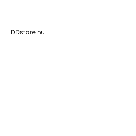
Skip
to
content
DDstore.hu