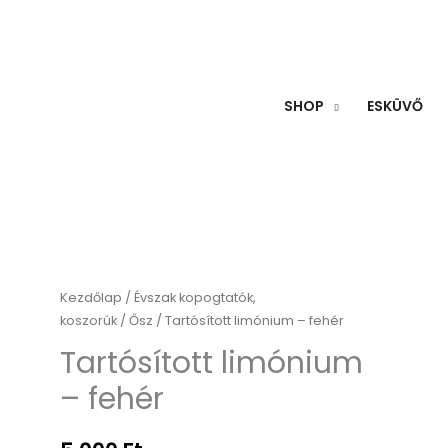
SHOP
ESKÜVŐ
Tartósított
Kezdőlap
/
Évszak kopogtatók,
koszorúk
/
Ősz
/ Tartósított limónium – fehér
limónium
-
Tartósított limónium
fehér
– fehér
mennyiség