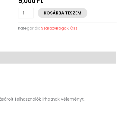
5,000
Ft
KOSÁRBA TESZEM
Kategóriák:
Szárazvirágok
,
Ősz
sárolt felhasználók írhatnak véleményt.