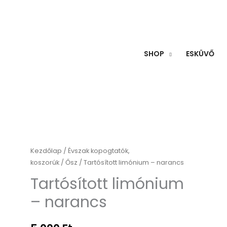
SHOP
ESKÜVŐ
Tartósított
Kezdőlap
/
Évszak kopogtatók,
koszorúk
/
Ősz
/ Tartósított limónium – narancs
limónium
-
Tartósított limónium
narancs
– narancs
mennyiség