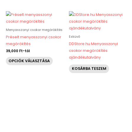
választhatók
választh
ki
ki
Ennek
a
terméknek
Menyasszonyi csokor megörökítés
több
Esküvő
Préselt menyasszonyi csokor
variációja
megörökítés
DDStore.hu Menyasszonyi
van.
csokor megörökítés
39,000
Ft
-tól
A
ajándékutalvány
OPCIÓK VÁLASZTÁSA
változatok
KOSÁRBA TESZEM
a
termékoldalon
választhatók
ki