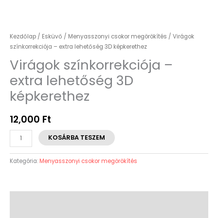
Kezdőlap
/
Esküvő
/
Menyasszonyi csokor megörökítés
/ Virágok
színkorrekciója – extra lehetőség 3D képkerethez
Virágok színkorrekciója –
extra lehetőség 3D
képkerethez
12,000
Ft
KOSÁRBA TESZEM
Kategória:
Menyasszonyi csokor megörökítés
Leírás
Vélemények (0)