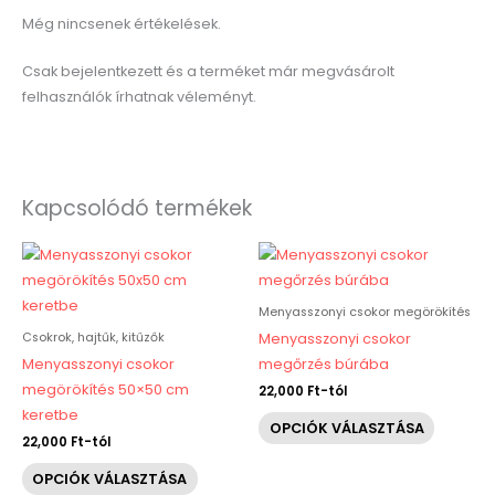
Még nincsenek értékelések.
Csak bejelentkezett és a terméket már megvásárolt
felhasználók írhatnak véleményt.
Kapcsolódó termékek
Ennek
Ennek
a
a
terméknek
termékn
Menyasszonyi csokor megörökítés
több
több
Csokrok, hajtűk, kitűzők
Menyasszonyi csokor
variációja
variáció
Menyasszonyi csokor
megőrzés búrába
van.
van.
megörökítés 50×50 cm
22,000
Ft
-tól
A
A
keretbe
OPCIÓK VÁLASZTÁSA
változatok
változat
22,000
Ft
-tól
a
a
OPCIÓK VÁLASZTÁSA
termékoldalon
terméko