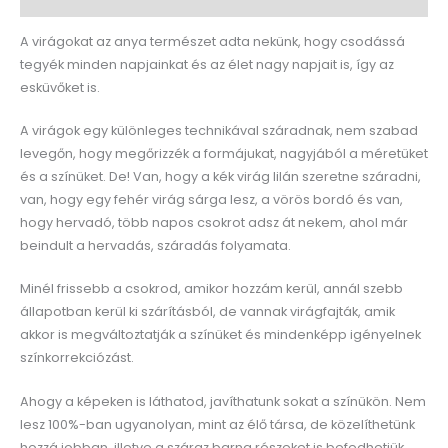
A virágokat az anya természet adta nekünk, hogy csodássá
tegyék minden napjainkat és az élet nagy napjait is, így az
esküvőket is.
A virágok egy különleges technikával száradnak, nem szabad
levegőn, hogy megőrizzék a formájukat, nagyjából a méretüket
és a színüket. De! Van, hogy a kék virág lilán szeretne száradni,
van, hogy egy fehér virág sárga lesz, a vörös bordó és van,
hogy hervadó, több napos csokrot adsz át nekem, ahol már
beindult a hervadás, száradás folyamata.
Minél frissebb a csokrod, amikor hozzám kerül, annál szebb
állapotban kerül ki szárításból, de vannak virágfajták, amik
akkor is megváltoztatják a színüket és mindenképp igényelnek
színkorrekciózást.
Ahogy a képeken is láthatod, javíthatunk sokat a színükön. Nem
lesz 100%-ban ugyanolyan, mint az élő társa, de közelíthetünk
hozzá jobban, illetve a száraz barna részeket is befedhetjük