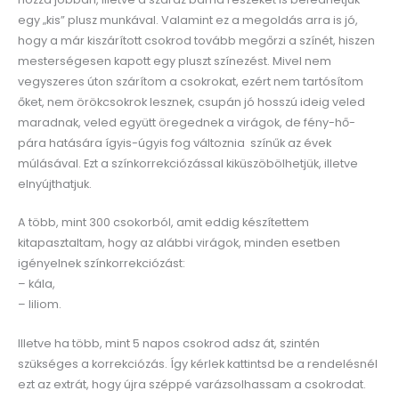
egy „kis” plusz munkával. Valamint ez a megoldás arra is jó,
hogy a már kiszárított csokrod tovább megőrzi a színét, hiszen
mesterségesen kapott egy pluszt színezést. Mivel nem
vegyszeres úton szárítom a csokrokat, ezért nem tartósítom
őket, nem örökcsokrok lesznek, csupán jó hosszú ideig veled
maradnak, veled együtt öregednek a virágok, de fény-hő-
pára hatására ígyis-úgyis fog változnia színűk az évek
múlásával. Ezt a színkorrekciózással kiküszöbölhetjük, illetve
elnyújthatjuk.
A több, mint 300 csokorból, amit eddig készítettem
kitapasztaltam, hogy az alábbi virágok, minden esetben
igényelnek színkorrekciózást:
– kála,
– liliom.
Illetve ha több, mint 5 napos csokrod adsz át, szintén
szükséges a korrekciózás. Így kérlek kattintsd be a rendelésnél
ezt az extrát, hogy újra széppé varázsolhassam a csokrodat.