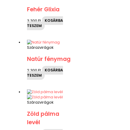
Fehér Glixia
3,300
Ft
KOSÁRBA
TESZEM
Szárazvirágok
Natúr fénymag
2,300
Ft
KOSÁRBA
TESZEM
Szárazvirágok
Zöld pálma
levél