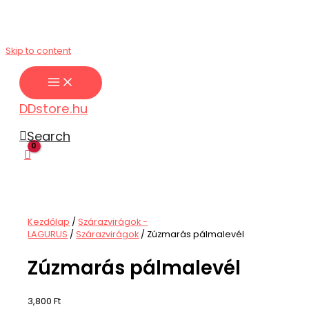
Skip to content
DDstore.hu
Search
Kezdőlap
/
Szárazvirágok -
LAGURUS
/
Szárazvirágok
/ Zúzmarás pálmalevél
Zúzmarás pálmalevél
3,800
Ft