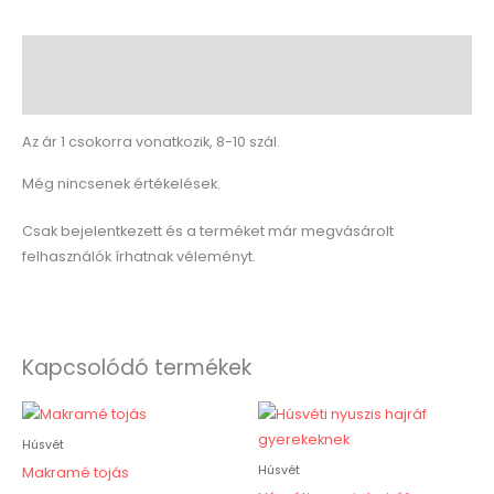
Leírás
Vélemények (0)
Az ár 1 csokorra vonatkozik, 8-10 szál.
Még nincsenek értékelések.
Csak bejelentkezett és a terméket már megvásárolt
felhasználók írhatnak véleményt.
Kapcsolódó termékek
Húsvét
Húsvét
Makramé tojás