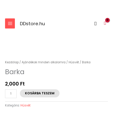
Skip
to
content
DDstore.hu
Search
Barka
mennyiség
Kezdőlap
/
Ajándékok minden alkalomra
/
Húsvét
/ Barka
Barka
2,000
Ft
KOSÁRBA TESZEM
Kategória:
Húsvét