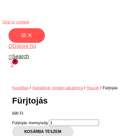
Skip to content
DDstore.hu
Search
Kezdőlap
/
Ajándékok minden alkalomra
/
Húsvét
/ Fürjtojás
Fürjtojás
690
Ft
Fürjtojás mennyiség
KOSÁRBA TESZEM