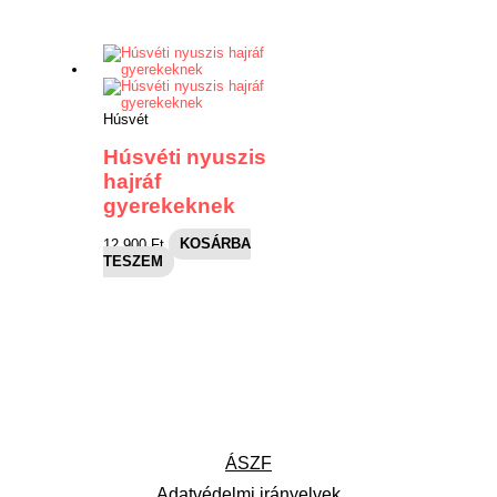
Húsvét
Húsvéti nyuszis
hajráf
gyerekeknek
12,900
Ft
KOSÁRBA
TESZEM
ÁSZF
Adatvédelmi irányelvek