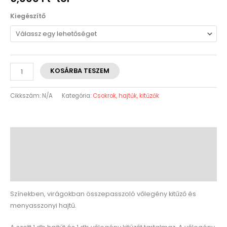
Kiegészítő
KOSÁRBA TESZEM
Cikkszám:
N/A
Kategória:
Csokrok, hajtűk, kitűzők
Leírás
További információk
Vélemények (0)
Színekben, virágokban összepasszoló vőlegény kitűző és
menyasszonyi hajtű.