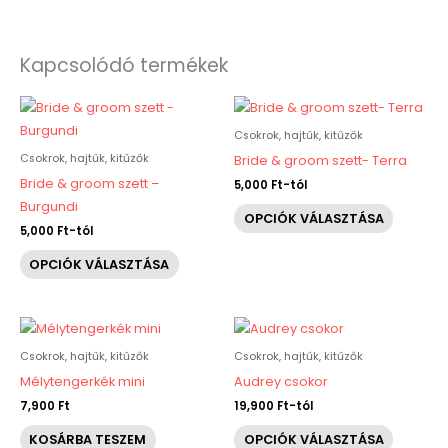
Kapcsolódó termékek
Ennek
Ennek
a
a
Csokrok, hajtűk, kitűzők
terméknek
termékn
Csokrok, hajtűk, kitűzők
Bride & groom szett- Terra
több
több
Bride & groom szett –
5,000
Ft
-tól
variációja
variáció
Burgundi
OPCIÓK VÁLASZTÁSA
van.
van.
5,000
Ft
-tól
A
A
OPCIÓK VÁLASZTÁSA
változatok
változat
a
a
termékoldalon
terméko
Ennek
választhatók
választh
a
Csokrok, hajtűk, kitűzők
Csokrok, hajtűk, kitűzők
ki
ki
termékn
Mélytengerkék mini
Audrey csokor
több
7,900
Ft
19,900
Ft
-tól
variáció
KOSÁRBA TESZEM
OPCIÓK VÁLASZTÁSA
van.