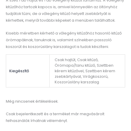
A szett 1 db hajtűt és 1 db vőlegény kitűzőt tartalmaz. A vőlegény
kitűzőhöz tartozik kapocs is, amivel könnyedén az öltönyhöz
tudjátok tűzni, de a vőlegény kitűző helyett zsebkártyát is
kérhettek, melyről további képeket a menüben találhattok.
Kisebb méretben kérhető a vőlegény kitűzőhöz hasonló kitűző
örömapáknak, tanuknak is, valamint színekben passzoló
koszorút és koszorúslány karszalagot is tudok készíteni.
Csak hajtűt, Csak kitűző,
Örömapa/tanu kitűző, Szettben
Kiegészítő
kérem kitűzővel, Szettben kérem
zsebkártyával, Virágkoszorú,
Koszorúslány karszalag
Még nincsenek értékelések.
Csak bejelentkezett és a terméket már megvásárolt
felhasználók írhatnak véleményt.