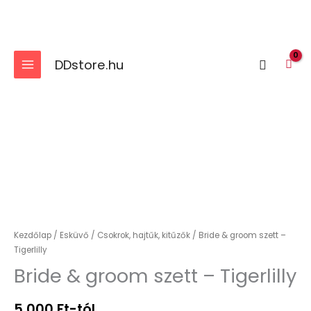
Skip
to
content
DDstore.hu
Search
Bride
&
groom
szett
-
Tigerlilly
mennyiség
Kezdőlap
/
Esküvő
/
Csokrok, hajtűk, kitűzők
/ Bride & groom szett –
Tigerlilly
Bride & groom szett – Tigerlilly
5,000
Ft
-tól