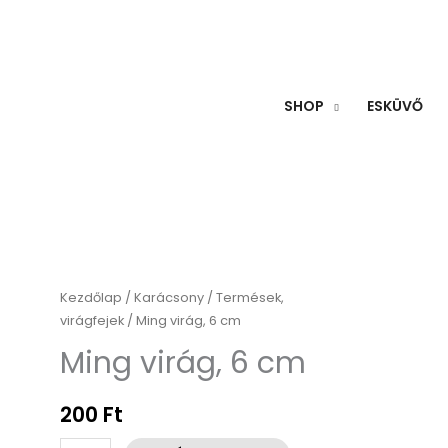
SHOP
ESKÜVŐ
Ming
Kezdőlap
/
Karácsony
/
Termések,
virágfejek
/ Ming virág, 6 cm
virág,
6
Ming virág, 6 cm
cm
mennyiség
200
Ft