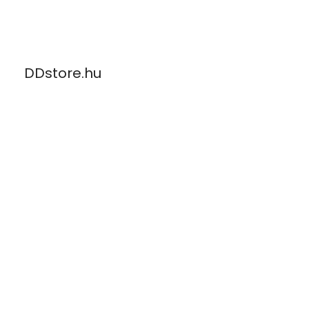
Skip
to
content
DDstore.hu