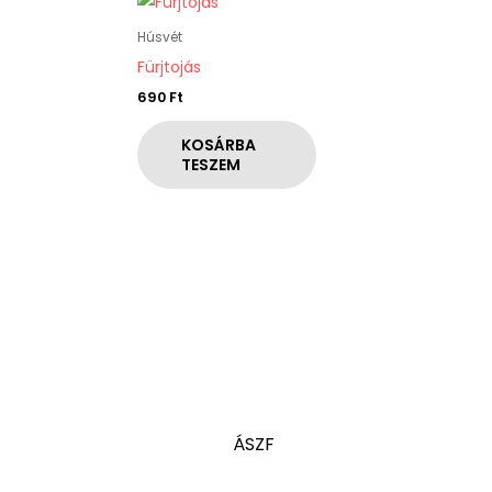
Húsvét
Fürjtojás
690
Ft
KOSÁRBA
TESZEM
ÁSZF