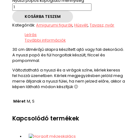
Nyuszi popós kopogtató mennyiség
KOSÁRBA TESZEM
Kategóriák:
Amigurumi figurák
,
Húsvét
,
Tavasz, nyár
Leírás
További információk
30 cm átmérőjű alapra készített ajtó vagy fali dekoráció.
A nyuszi popó és fül horgoltak készült, filccel és
pompommal.
Változtatható a nyuszi és a virágok színe, kérlek keress
fel hozzá üzenetben. Kérlek megjegyzésben jelöld meg
merre álljanak a nyuszi fülei, ha nem jelzed előre, akkor a
képen látható módon készítjük 🙂
M, S
Méret
Kapcsolódó termékek