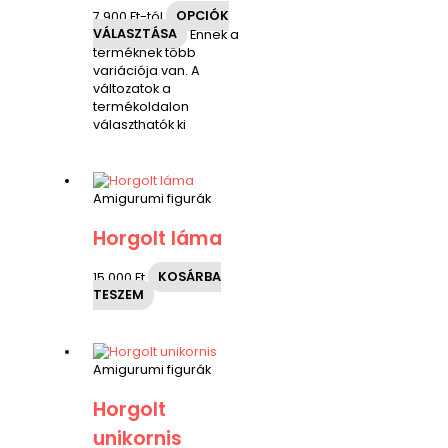
7,900
Ft
-tól
OPCIÓK
VÁLASZTÁSA
Ennek a
terméknek több
variációja van. A
változatok a
termékoldalon
választhatók ki
Amigurumi figurák
Horgolt láma
15,000
Ft
KOSÁRBA
TESZEM
Amigurumi figurák
Horgolt
unikornis