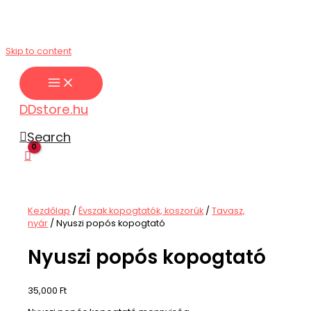
Skip to content
DDstore.hu
Search
Kezdőlap
/
Évszak kopogtatók, koszorúk
/
Tavasz,
nyár
/ Nyuszi popós kopogtató
Nyuszi popós kopogtató
35,000
Ft