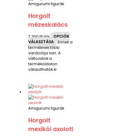
Amigurumi figurák
Horgolt
mézeskalács
7,300
Ft
-tól
OPCIÓK
VÁLASZTÁSA
Ennek a
terméknek több
variációja van. A
változatok a
termékoldalon
választhatók ki
Amigurumi figurák
Horgolt
mexikói axolotl