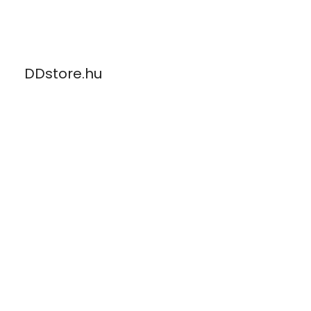
Skip
to
content
DDstore.hu