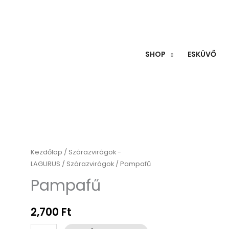
SHOP
ESKÜVŐ
Pampafű
Kezdőlap
/
Szárazvirágok -
LAGURUS
/
Szárazvirágok
/ Pampafű
mennyiség
Pampafű
2,700
Ft