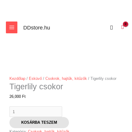
Skip
to
content
Search
DDstore.hu
Tigerlily
Ennek
Ennek
csokor
a
a
mennyiség
terméknek
terméknek
több
több
variációja
variációja
van.
van.
Kezdőlap
/
Esküvő
/
Csokrok, hajtűk, kitűzők
/ Tigerlily csokor
A
A
Tigerlily csokor
változatok
változatok
a
a
26,000
Ft
termékoldalon
termékoldalon
választhatók
választhatók
ki
ki
KOSÁRBA TESZEM
Kategória:
Csokrok, hajtűk, kitűzők