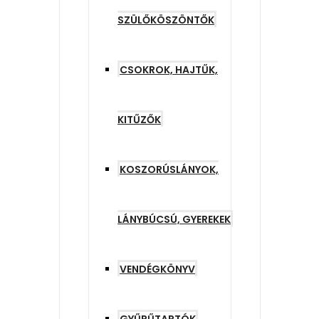
SZÜLŐKÖSZÖNTŐK
CSOKROK, HAJTŰK,
KITŰZŐK
KOSZORÚSLÁNYOK,
LÁNYBÚCSÚ, GYEREKEK
VENDÉGKÖNYV